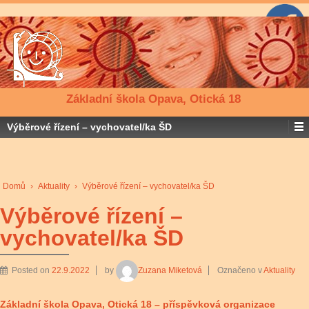
Základní škola Opava, Otická 18
Výběrové řízení – vychovatel/ka ŠD
Domů
›
Aktuality
›
Výběrové řízení – vychovatel/ka ŠD
Výběrové řízení –
vychovatel/ka ŠD
Posted on
22.9.2022
by
Zuzana Miketová
Označeno v
Aktuality
Základní škola Opava, Otická 18 – příspěvková organizace