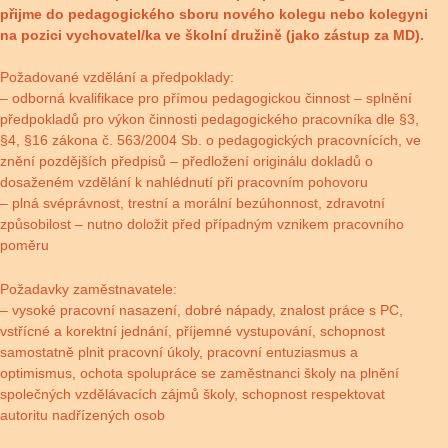
přijme do pedagogického sboru nového kolegu nebo kolegyni
na pozici vychovatel/ka ve školní družině (jako zástup za MD).
Požadované vzdělání a předpoklady:
– odborná kvalifikace pro přímou pedagogickou činnost – splnění
předpokladů pro výkon činnosti pedagogického pracovníka dle §3,
§4, §16 zákona č. 563/2004 Sb. o pedagogických pracovnících, ve
znění pozdějších předpisů – předložení originálu dokladů o
dosaženém vzdělání k nahlédnutí při pracovním pohovoru
– plná svéprávnost, trestní a morální bezúhonnost, zdravotní
způsobilost – nutno doložit před případným vznikem pracovního
poměru
Požadavky zaměstnavatele:
– vysoké pracovní nasazení, dobré nápady, znalost práce s PC,
vstřícné a korektní jednání, příjemné vystupování, schopnost
samostatně plnit pracovní úkoly, pracovní entuziasmus a
optimismus, ochota spolupráce se zaměstnanci školy na plnění
společných vzdělávacích zájmů školy, schopnost respektovat
autoritu nadřízených osob