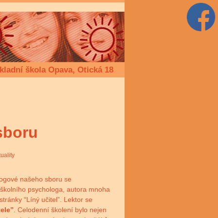
kladní škola Opava, Otická 18
sboru
uality
agogové našeho sboru se
 školního psychologa, autora mnoha
tránky “Líný učitel”. Lektor se
tele”
. Celodenní školení bylo nejen