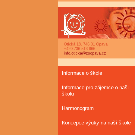
Otická 18, 746 01 Opava
+420 736 513 866
info.oticka@zsopava.cz
Informace o škole
Informace pro zájemce o naši
školu
Harmonogram
Koncepce výuky na naší škole