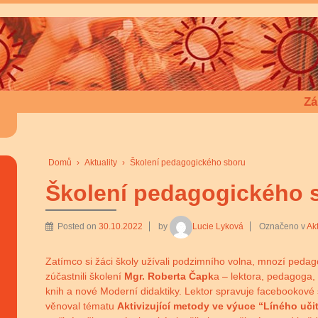
Zá
Domů
›
Aktuality
›
Školení pedagogického sboru
Školení pedagogického 
Posted on
30.10.2022
by
Lucie Lyková
Označeno v
Akt
Zatímco si žáci školy užívali podzimního volna, mnozí ped
zúčastnili školení
Mgr. Roberta Čapk
a – lektora, pedagoga,
knih a nové Moderní didaktiky. Lektor spravuje facebookové s
věnoval tématu
Aktivizující metody ve výuce “Líného uči