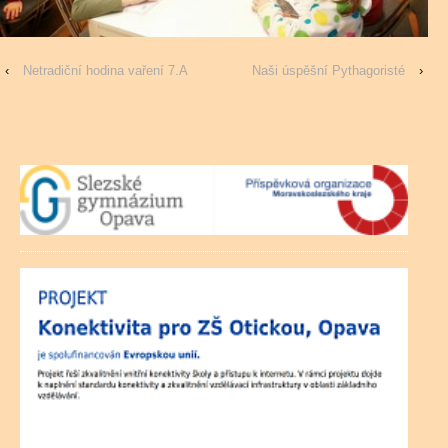
‹
Netradiční hodina vaření 7.A
Naši úspěšní Pythagoristé
›