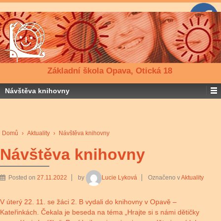
Základní škola Opava, Otická 18
Návštěva knihovny
Domů
›
Aktuality
›
Návštěva knihovny
Návštěva knihovny
Posted on
27.11.2022
by
Lucie Lyková
Označeno v
Aktuality
V úterý 22. 11. se žáci 2. B vydali do knihovny v Opavě –
Kateřinkách. Čekala je beseda na téma „Hrajte si s námi dětičky