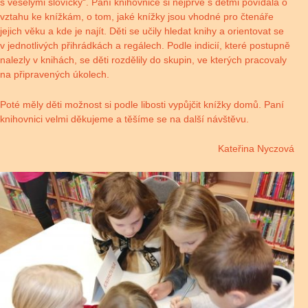
s veselými slovíčky“. Paní knihovnice si nejprve s dětmi povídala o
vztahu ke knížkám, o tom, jaké knížky jsou vhodné pro čtenáře
jejich věku a kde je najít. Děti se učily hledat knihy a orientovat se
v jednotlivých přihrádkách a regálech. Podle indicií, které postupně
nalezly v knihách, se děti rozdělily do skupin, ve kterých pracovaly
na připravených úkolech.
Poté měly děti možnost si podle libosti vypůjčit knížky domů. Paní
knihovnici velmi děkujeme a těšíme se na další návštěvu.
Kateřina Nyczová