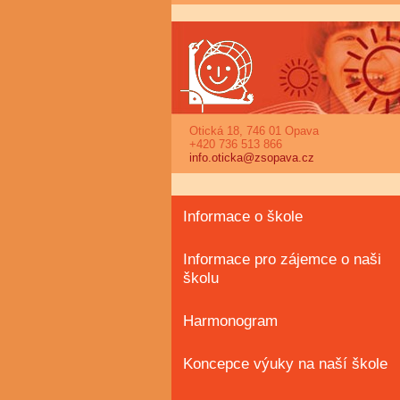
Otická 18, 746 01 Opava
+420 736 513 866
info.oticka@zsopava.cz
Informace o škole
Informace pro zájemce o naši
školu
Harmonogram
Koncepce výuky na naší škole