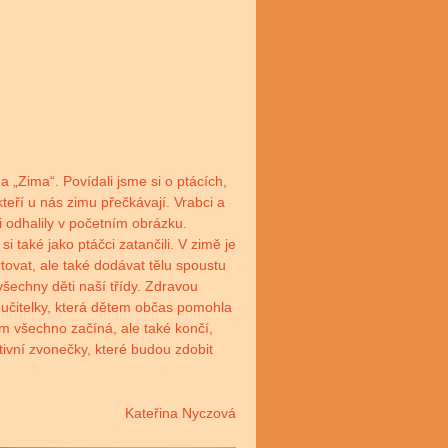
a „Zima“. Povídali jsme si o ptácích,
kteří u nás zimu přečkávají. Vrabci a
i odhalily v početním obrázku.
si také jako ptáčci zatančili. V zimě je
tovat, ale také dodávat tělu spoustu
šechny děti naší třídy. Zdravou
 učitelky, která dětem občas pomohla
m všechno začíná, ale také končí,
tivní zvonečky, které budou zdobit
Kateřina Nyczová