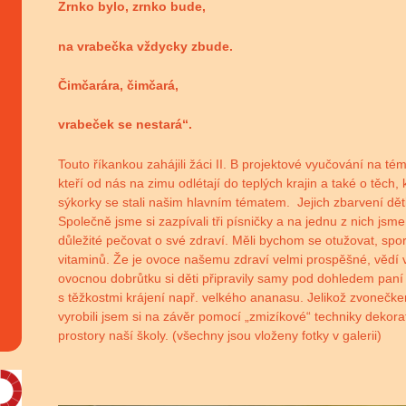
Zrnko bylo, zrnko bude,
na vrabečka vždycky zbude.
Čimčarára, čimčará,
vrabeček se nestará“.
Touto říkankou zahájili žáci II. B projektové vyučování na tém
kteří od nás na zimu odlétají do teplých krajin a také o těch, 
sýkorky se stali našim hlavním tématem. Jejich zbarvení dět
Společně jsme si zazpívali tři písničky a na jednu z nich jsme 
důležité pečovat o své zdraví. Měli bychom se otužovat, spor
vitaminů. Že je ovoce našemu zdraví velmi prospěšné, vědí v
ovocnou dobrůtku si děti připravily samy pod dohledem paní
s těžkostmi krájení např. velkého ananasu. Jelikož zvonečke
vyrobili jsem si na závěr pomocí „zmizíkové“ techniky dekora
prostory naší školy. (všechny jsou vloženy fotky v galerii)