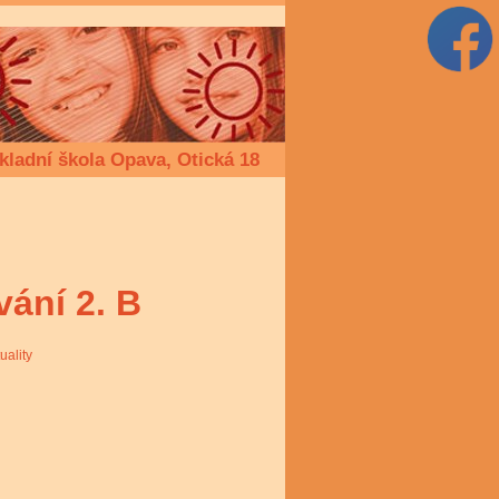
kladní škola Opava, Otická 18
ání 2. B
uality