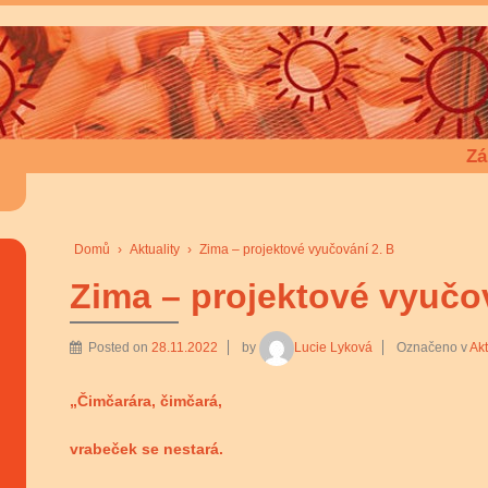
Zá
Domů
›
Aktuality
›
Zima – projektové vyučování 2. B
Zima – projektové vyučov
Posted on
28.11.2022
by
Lucie Lyková
Označeno v
Akt
„Čimčarára, čimčará,
vrabeček se nestará.