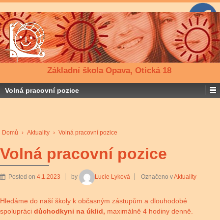
Základní škola Opava, Otická 18
Volná pracovní pozice
Domů
›
Aktuality
›
Volná pracovní pozice
Volná pracovní pozice
Posted on
4.1.2023
by
Lucie Lyková
Označeno v
Aktuality
Hledáme do naší školy k občasným zástupům a dlouhodobé
spolupráci
důchodkyni na úklid,
maximálně 4 hodiny denně.