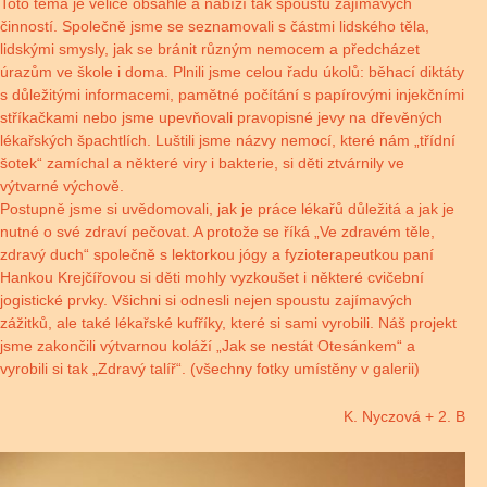
Toto téma je velice obsáhlé a nabízí tak spoustu zajímavých
činností. Společně jsme se seznamovali s částmi lidského těla,
lidskými smysly, jak se bránit různým nemocem a předcházet
úrazům ve škole i doma. Plnili jsme celou řadu úkolů: běhací diktáty
s důležitými informacemi, pamětné počítání s papírovými injekčními
stříkačkami nebo jsme upevňovali pravopisné jevy na dřevěných
lékařských špachtlích. Luštili jsme názvy nemocí, které nám „třídní
šotek“ zamíchal a některé viry i bakterie, si děti ztvárnily ve
výtvarné výchově.
Postupně jsme si uvědomovali, jak je práce lékařů důležitá a jak je
nutné o své zdraví pečovat. A protože se říká „Ve zdravém těle,
zdravý duch“ společně s lektorkou jógy a fyzioterapeutkou paní
Hankou Krejčířovou si děti mohly vyzkoušet i některé cvičební
jogistické prvky. Všichni si odnesli nejen spoustu zajímavých
zážitků, ale také lékařské kufříky, které si sami vyrobili. Náš projekt
jsme zakončili výtvarnou koláží „Jak se nestát Otesánkem“ a
vyrobili si tak „Zdravý talíř“. (všechny fotky umístěny v galerii)
K. Nyczová + 2. B