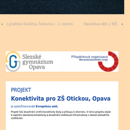
‹
Lyžařská školička Tošovice – 1. termín
Návštěva dětí z MŠ
›