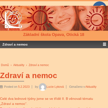
Základní škola Opava, Otická 18
Zdraví a nemoc
Domů
›
Aktuality
›
Zdraví a nemoc
Zdraví a nemoc
Posted on
5.2.2023
by
Lucie Lyková
Označeno v
Aktuality
Celé dva lednové týdny jsme se ve třídě II. B věnovali tématu
„Zdraví a nemoc“.