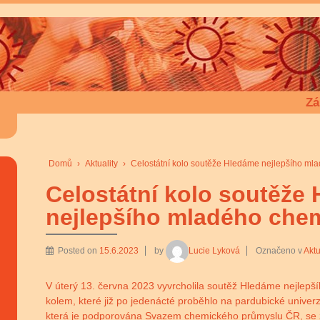
Zá
Domů
›
Aktuality
›
Celostátní kolo soutěže Hledáme nejlepšího m
Celostátní kolo soutěže
nejlepšího mladého che
Posted on
15.6.2023
by
Lucie Lyková
Označeno v
Aktu
V úterý 13. června 2023 vyvrcholila soutěž Hledáme nejlep
kolem, které již po jedenácté proběhlo na pardubické univerz
která je podporována Svazem chemického průmyslu ČR, se zú