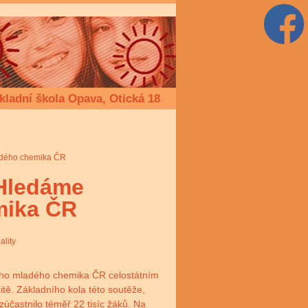
kladní škola Opava, Otická 18
ladého chemika ČR
 Hledáme
mika ČR
ality
šího mladého chemika ČR celostátním
itě. Základního kola této soutěže,
častnilo téměř 22 tisíc žáků. Na