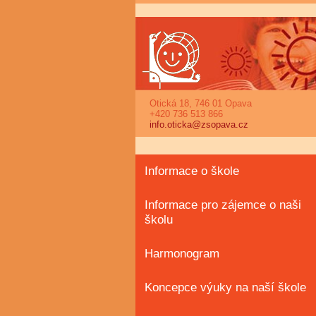
Otická 18, 746 01 Opava
+420 736 513 866
info.oticka@zsopava.cz
Informace o škole
Informace pro zájemce o naši
školu
Harmonogram
Koncepce výuky na naší škole