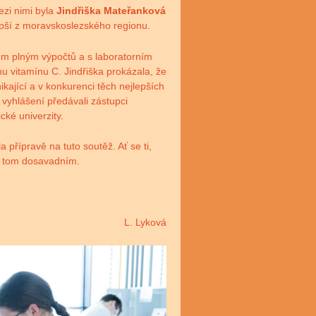
ezi nimi byla
Jindřiška Mateřanková
lepší z moravskoslezského regionu.
em plným výpočtů a s laboratorním
hu vitamínu C. Jindřiška prokázala, že
ikající a v konkurenci těch nejlepších
vyhlášení předávali zástupci
ké univerzity.
a přípravě na tuto soutěž. Ať se ti,
 v tom dosavadním.
L. Lyková