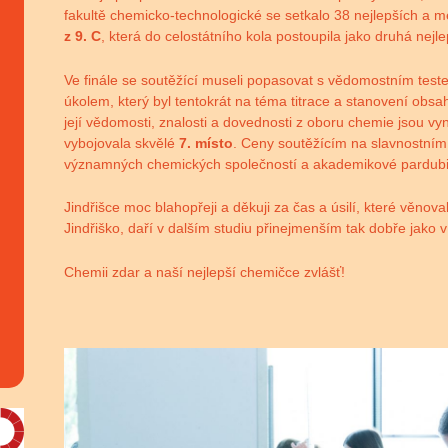
fakultě chemicko-technologické se setkalo 38 nejlepších a m
z 9. C
, která do celostátního kola postoupila jako druhá nej
Ve finále se soutěžící museli popasovat s vědomostním test
úkolem, který byl tentokrát na téma titrace a stanovení obsa
její vědomosti, znalosti a dovednosti z oboru chemie jsou vyn
vybojovala skvělé
7. místo
. Ceny soutěžícím na slavnostním 
významných chemických společností a akademikové pardubic
Jindřišce moc blahopřeji a děkuji za čas a úsilí, které věnoval
Jindřiško, daří v dalším studiu přinejmenším tak dobře jako
Chemii zdar a naší nejlepší chemičce zvlášť!