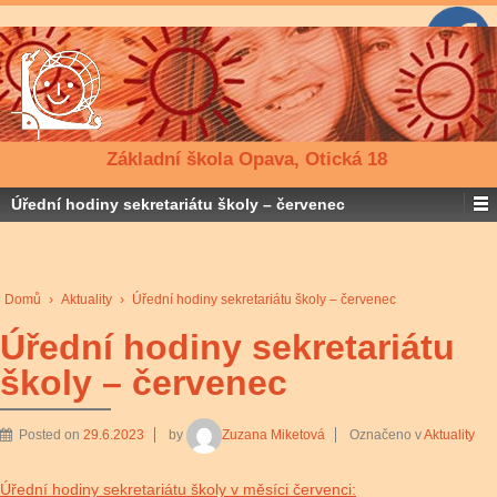
Základní škola Opava, Otická 18
Úřední hodiny sekretariátu školy – červenec
Domů
›
Aktuality
›
Úřední hodiny sekretariátu školy – červenec
Úřední hodiny sekretariátu
školy – červenec
Posted on
29.6.2023
by
Zuzana Miketová
Označeno v
Aktuality
Úřední hodiny sekretariátu školy v měsíci červenci: