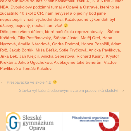
celorepublikové soutěži v minibasketbalu žáků 4., 5. a 6 tříd Junior
NBA. Dvoukolový podzimní turnaj v Opavě a Ostravě, kterého se
zúčastnilo 40 škol z ČR, nám nevyšel a o jediný bod jsme
nepostoupili v naší východní divizi. Každopádně výkon dětí byl
úžasný, bojovný, nechali tam vše!
Děkujeme všem dětem, které naši školu reprezentovaly – Štěpán
Košárek, Filip Postřimovský, Štěpán Jüstel, Matěj Orel, Hana
Nyczová, Amálie Národová, Ondra Podmol, Honza Pospíšil, Adam
Rýž, Jakub Bortlík, Míša Běťák, Sofie Fryčková, Anička Pavlíková,
Jirka Bek, Jan Krejčíř, Anička Šebestová, Richard Kašný, Kryštof
Krekáň a Jakub Ugochukwu. A děkujeme také trenérům Vlaďce
Pavlíkové a Tomáši Kukolovi.
‹
Přespávačka ve škole 4.B
Stávka vyhlášená odborovým svazem pracovníků školství
›