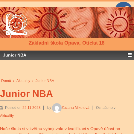
Základní škola Opava, Otická 18
Junior NBA
Domů
›
Aktuality
›
Junior NBA
Junior NBA
Posted on
22.11.2023
by
Zuzana Miketová
Označeno v
Aktuality
Naše škola si v květnu vybojovala v kvalifikaci v Opavě účast na