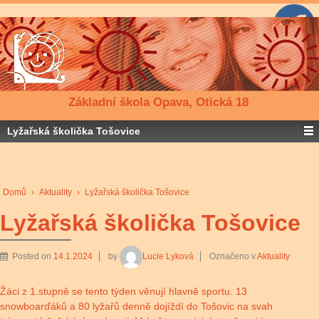
Základní škola Opava, Otická 18
Lyžařská školička Tošovice
Domů
›
Aktuality
›
Lyžařská školička Tošovice
Lyžařská školička Tošovice
Posted on
14.1.2024
by
Lucie Lyková
Označeno v
Aktuality
Žáci z 1.stupně se tento týden věnují hlavně sportu. 13
snowboarďáků a 80 lyžařů denně dojíždí do Tošovic na svah