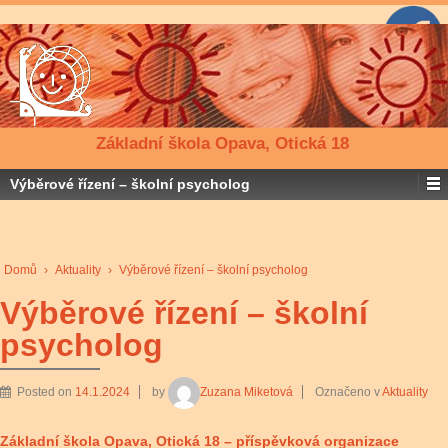
Základní škola Opava, Otická 18
Výběrové řízení – školní psycholog
Domů
›
Aktuality
›
Výběrové řízení – školní psycholog
Výběrové řízení – školní
psycholog
Posted on
14.1.2024
by
Zuzana Miketová
Označeno v
Aktuality
Základní škola Opava, Otická 18 – příspěvková organizace