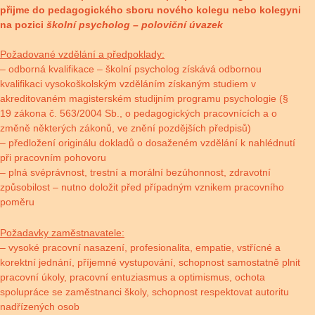
přijme do pedagogického sboru nového kolegu nebo kolegyni
na pozici
školní psycholog – poloviční úvazek
Požadované vzdělání a předpoklady:
– odborná kvalifikace – školní psycholog získává odbornou
kvalifikaci vysokoškolským vzděláním získaným studiem v
akreditovaném magisterském studijním programu psychologie (§
19 zákona č. 563/2004 Sb., o pedagogických pracovnících a o
změně některých zákonů, ve znění pozdějších předpisů)
– předložení originálu dokladů o dosaženém vzdělání k nahlédnutí
při pracovním pohovoru
– plná svéprávnost, trestní a morální bezúhonnost, zdravotní
způsobilost – nutno doložit před případným vznikem pracovního
poměru
Požadavky zaměstnavatele:
– vysoké pracovní nasazení, profesionalita, empatie, vstřícné a
korektní jednání, příjemné vystupování, schopnost samostatně plnit
pracovní úkoly, pracovní entuziasmus a optimismus, ochota
spolupráce se zaměstnanci školy, schopnost respektovat autoritu
nadřízených osob