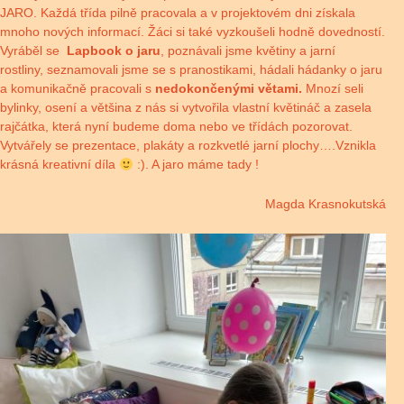
JARO. Každá třída pilně pracovala a v projektovém dni získala
mnoho nových informací. Žáci si také vyzkoušeli hodně dovedností.
Vyráběl se
Lapbook o jaru
, poznávali jsme květiny a jarní
rostliny, seznamovali jsme se s pranostikami, hádali hádanky o jaru
a komunikačně pracovali s
nedokončenými větami.
Mnozí seli
bylinky, osení a většina z nás si vytvořila vlastní květináč a zasela
rajčátka, která nyní budeme doma nebo ve třídách pozorovat.
Vytvářely se prezentace, plakáty a rozkvetlé jarní plochy….Vznikla
krásná kreativní díla
:). A jaro máme tady !
Magda Krasnokutská