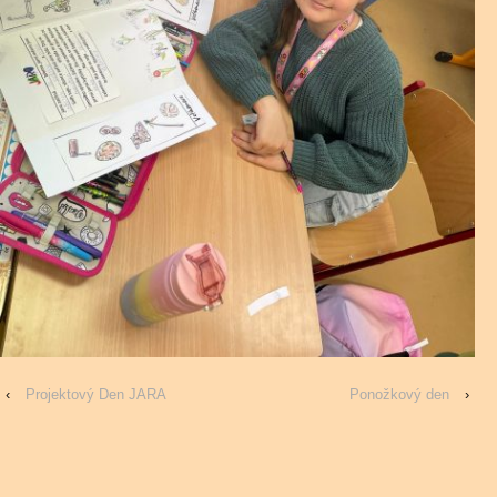
‹
Projektový Den JARA
Ponožkový den
›