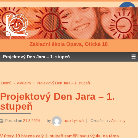
Základní škola Opava, Otická 18
Projektový Den Jara – 1. stupeň
Domů
›
Aktuality
›
Projektový Den Jara – 1. stupeň
Projektový Den Jara – 1.
stupeň
Posted on
21.3.2024
by
Lucie Lyková
Označeno v
Aktuality
V úterý 19.března celý 1. stupeň zaměřil svou výuku na téma