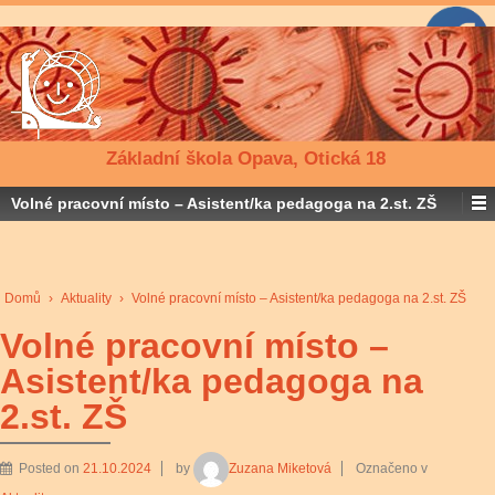
Základní škola Opava, Otická 18
Volné pracovní místo – Asistent/ka pedagoga na 2.st. ZŠ
Domů
›
Aktuality
›
Volné pracovní místo – Asistent/ka pedagoga na 2.st. ZŠ
Volné pracovní místo –
Asistent/ka pedagoga na
2.st. ZŠ
Posted on
21.10.2024
by
Zuzana Miketová
Označeno v