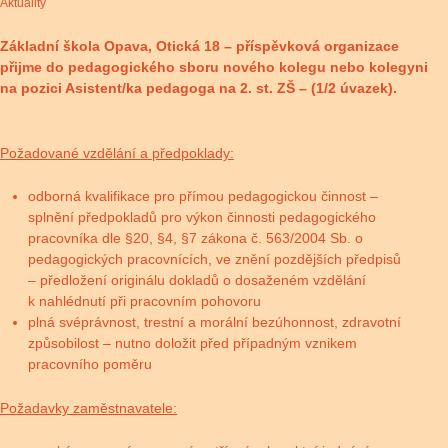
Aktuality
Základní škola Opava, Otická 18 – příspěvková organizace
přijme do pedagogického sboru nového kolegu nebo kolegyni
na pozici Asistent/ka pedagoga na 2. st. ZŠ
– (1/2 úvazek).
Požadované vzdělání a předpoklady:
odborná kvalifikace pro přímou pedagogickou činnost –
splnění předpokladů pro výkon činnosti pedagogického
pracovníka dle §20, §4, §7 zákona č. 563/2004 Sb. o
pedagogických pracovnících, ve znění pozdějších předpisů
– předložení originálu dokladů o dosaženém vzdělání
k nahlédnutí při pracovním pohovoru
plná svéprávnost, trestní a morální bezúhonnost, zdravotní
způsobilost – nutno doložit před případným vznikem
pracovního poměru
Požadavky zaměstnavatele: