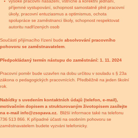
vysoké pracovní nasazení, vstřícné a korektní jednání,
příjemné vystupování, schopnost samostatně plnit pracovní
úkoly, pracovní entuziasmus a optimismus, ochota
spolupráce se zaměstnanci školy, schopnost respektovat
autoritu nadřízených osob
Součástí přijímacího řízení bude
absolvování pracovního
pohovoru se zaměstnavatelem
.
Předpokládaný termín nástupu do zaměstnání: 1. 11. 2024
Pracovní poměr bude uzavřen na dobu určitou v souladu s § 23a
zákona o pedagogických pracovnících. Předběžně na jeden školní
rok.
Nabídky s uvedením kontaktních údajů (telefon, e-mail),
motivačním dopisem a strukturovaným životopisem zasílejte
na e-mail
info@zsopava.cz
.
Bližší informace také na telefonu
736 513 866. K případné účasti na osobním pohovoru se
zaměstnavatelem budete vyzváni telefonicky.