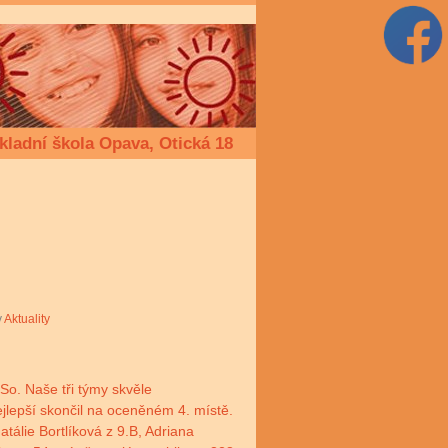
kladní škola Opava, Otická 18
v
Aktuality
So. Naše tři týmy skvěle
ejlepší skončil na oceněném 4. místě.
álie Bortlíková z 9.B, Adriana