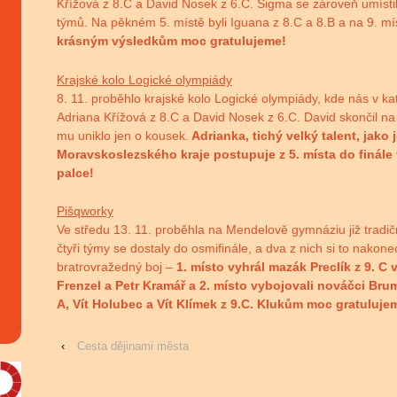
Křížová z 8.C a David Nosek z 6.C. Sigma se zároveň umístil
týmů. Na pěkném 5. místě byli Iguana z 8.C a 8.B a na 9. mís
krásným výsledkům moc gratulujeme!
Krajské kolo Logické olympiády
8. 11. proběhlo krajské kolo Logické olympiády, kde nás v ka
Adriana Křížová z 8.C a David Nosek z 6.C. David skončil na
mu uniklo jen o kousek.
Adrianka, tichý velký talent, jako 
Moravskoslezského kraje postupuje z 5. místa do finále 
palce!
Pišqworky
Ve středu 13. 11. proběhla na Mendelově gymnáziu již tradi
čtyři týmy se dostaly do osmifinále, a dva z nich si to nakonec
bratrovražedný boj –
1. místo vyhrál mazák Preclík z 9. C
Frenzel a Petr Kramář a 2. místo vybojovali nováčci Brum
A, Vít Holubec a Vít Klímek z 9.C.
Klukům moc gratuluje
‹
Cesta dějinami města