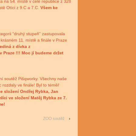
a na 54. místě v celé republice z 328
tě Otíci z 9.C a 7.C.
Všem ke
tegorii “druhý stupeň” zastupovala
 krásném 11. místě a finále v Praze
jediná z dívka z
v Praze !!! Moc jí budeme držet
ční soutěž Pišqworky. Všechny naše
 rozdaly ve finále! Byl to téměř
 ve složení Ondřej Rybka, Jan
líci ve složení Matěj Rybka ze 7.
me!
ZOO soutěž
›