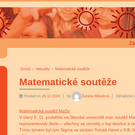
Zá
Domů
›
Aktuality
›
Matematické soutěže
Matematické soutěže
Posted on
26.11.2024
by
Zuzana Miketová
Označeno 
Matematická soutěž MaSo
V úterý 5. 11. proběhla na Slezské univerzitě mat. soutěž Ma
reprezentovaly školu – všechny se umístily v top desítce a n
Tímto týmem byl tým Sigma ve složení Tomáš Havel z 9.B, Nat