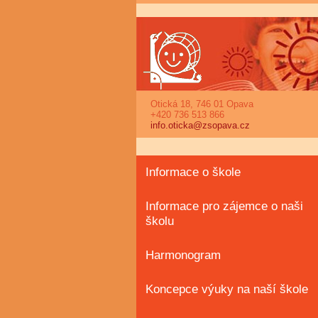
Otická 18, 746 01 Opava
+420 736 513 866
info.oticka@zsopava.cz
Informace o škole
Informace pro zájemce o naši
školu
Harmonogram
Koncepce výuky na naší škole