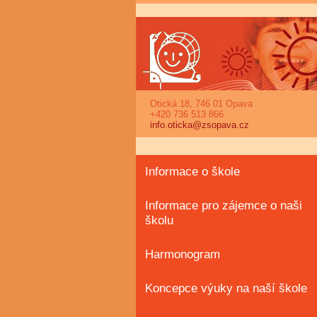
Otická 18, 746 01 Opava
+420 736 513 866
info.oticka@zsopava.cz
Informace o škole
Informace pro zájemce o naši
školu
Harmonogram
Koncepce výuky na naší škole