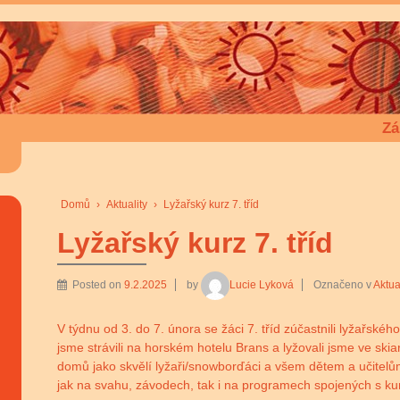
Zá
Domů
›
Aktuality
›
Lyžařský kurz 7. tříd
Lyžařský kurz 7. tříd
Posted on
9.2.2025
by
Lucie Lyková
Označeno v
Aktua
V týdnu od 3. do 7. února se žáci 7. tříd zúčastnili lyžařsk
jsme strávili na horském hotelu Brans a lyžovali jsme ve skiar
domů jako skvělí lyžaři/snowborďáci a všem dětem a učitelů
jak na svahu, závodech, tak i na programech spojených s k