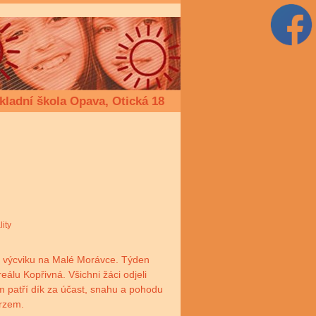
kladní škola Opava, Otická 18
lity
ého výcviku na Malé Morávce. Týden
eálu Kopřivná. Všichni žáci odjeli
m patří dík za účast, snahu a pohodu
urzem.