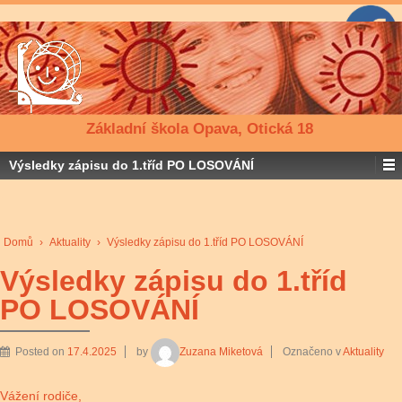
Základní škola Opava, Otická 18
Výsledky zápisu do 1.tříd PO LOSOVÁNÍ
Domů
›
Aktuality
›
Výsledky zápisu do 1.tříd PO LOSOVÁNÍ
Výsledky zápisu do 1.tříd
PO LOSOVÁNÍ
Posted on
17.4.2025
by
Zuzana Miketová
Označeno v
Aktuality
Vážení rodiče,