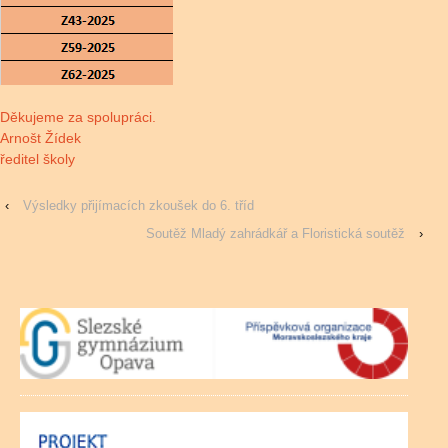
Děkujeme za spolupráci.
Arnošt Žídek
ředitel školy
‹
Výsledky přijímacích zkoušek do 6. tříd
Soutěž Mladý zahrádkář a Floristická soutěž
›