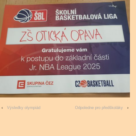
‹
Výsledky olympiád
Odpoledne pro předškoláky
›