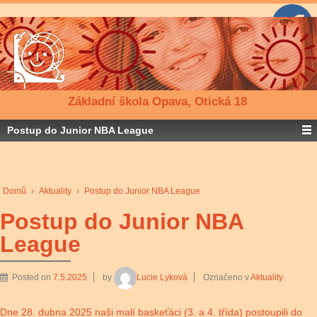
Základní škola Opava, Otická 18
Postup do Junior NBA League
Domů
›
Aktuality
›
Postup do Junior NBA League
Postup do Junior NBA
League
Posted on
7.5.2025
by
Lucie Lyková
Označeno v
Aktuality
Dne 28. dubna 2025 naši malí baskeťáci (3. a 4. třída) postoupili do