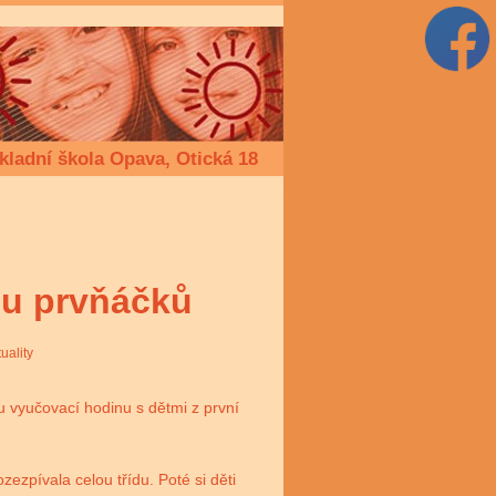
kladní škola Opava, Otická 18
 u prvňáčků
uality
nu vyučovací hodinu s dětmi z první
zezpívala celou třídu. Poté si děti