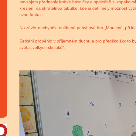
navzájem přednesly krátké básničky a společně si zopakova
kreslení na stíratelnou tabulku, kde si děti měly možnost vyz
svou fantazii.
Na závěr nechyběla oblíbená pohybová hra „Mouchy“, při které
Setkání proběhlo v příjemném duchu a pro předškoláky to byl
světa „velkých školáků“.