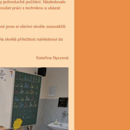
ly jednoduché počítání. Následovalo
koušet práci s technikou a ukázat
 jsme si všichni skvěle zasoutěžili.
a skvělá příležitost nahlédnout do
Kateřina Nyczová