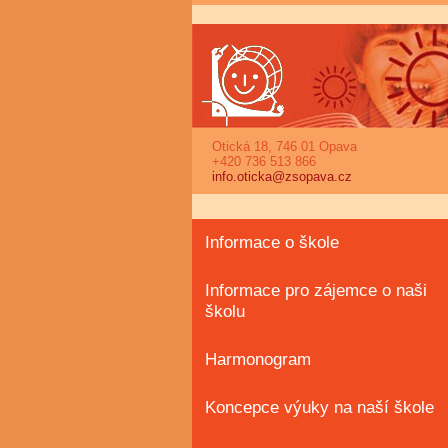
Otická 18, 746 01 Opava
+420 736 513 866
info.oticka@zsopava.cz
Informace o škole
Informace pro zájemce o naši
školu
Harmonogram
Koncepce výuky na naší škole