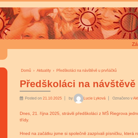
Zá
Domů
›
Aktuality
›
Předškoláci na návštěvě u prvňáčků
Předškoláci na návštěvě
Posted on
21.10.2025
by
Lucie Lyková
Označeno v
Akt
Dnes, 21. října 2025, strávili předškoláci z MŠ Riegrova jed
třídy.
Hned na začátku jsme si společně zazpívali písničku, která ro