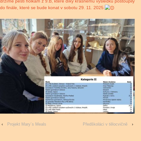
držíme pěsti holkám z 9.B, které díky krásnému výsledku postoupily
do finále, které se bude konat v sobotu 29. 11. 2025
‹
Projekt Mary´s Meals
Předškoláci v tělocvičně
›