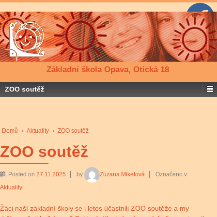
Základní škola Opava, Otická 18
ZOO soutěž
Domů
›
Aktuality
›
ZOO soutěž
ZOO soutěž
Posted on
27.11.2025
by
Zuzana Miketová
Označeno v
Aktuality
Žáci naší základní školy se i letos účastnili ZOO soutěže a my