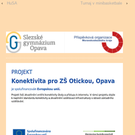
‹
HuSA
Turnaj v minibasketbale
›