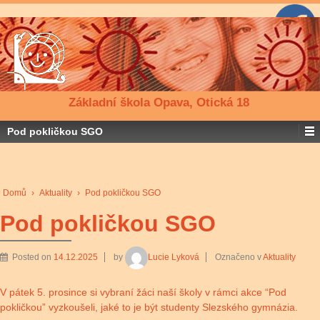
Základní škola Opava, Otická 18
Pod pokličkou SGO
Domů
›
Aktuality
›
Pod pokličkou SGO
Pod pokličkou SGO
Posted on
14.12.2025
by
Lucie Lyková
Označeno v
Aktuality
V pátek 5. prosince si vybraní žáci naší školy v rámci akce “Pod
pokličkou” vyzkoušeli, jaké to je být studenty Slezského gymnázia.