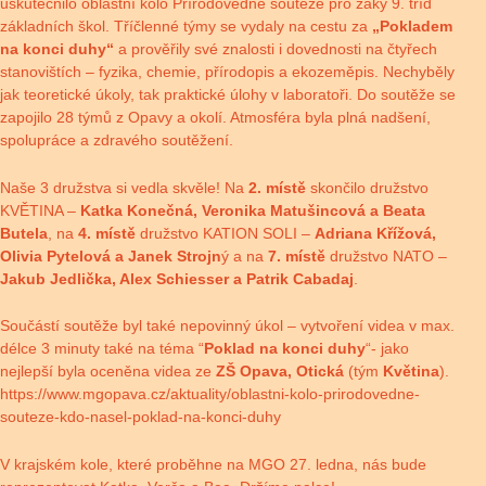
uskutečnilo oblastní kolo Přírodovědné soutěže pro žáky 9. tříd
základních škol. Tříčlenné týmy se vydaly na cestu za
„Pokladem
na konci duhy“
a prověřily své znalosti i dovednosti na čtyřech
stanovištích – fyzika, chemie, přírodopis a ekozeměpis. Nechyběly
jak teoretické úkoly, tak praktické úlohy v laboratoři. Do soutěže se
zapojilo 28 týmů z Opavy a okolí. Atmosféra byla plná nadšení,
spolupráce a zdravého soutěžení.
Naše 3 družstva si vedla skvěle! Na
2. místě
skončilo družstvo
KVĚTINA –
Katka Konečná, Veronika Matušincová a Beata
Butela
, na
4. místě
družstvo KATION SOLI –
Adriana Křížová,
Olivia Pytelová a Janek Strojn
ý a na
7. místě
družstvo NATO –
Jakub Jedlička, Alex Schiesser a Patrik Cabadaj
.
Součástí soutěže byl také nepovinný úkol – vytvoření videa v max.
délce 3 minuty také na téma “
Poklad na konci duhy
“- jako
nejlepší byla oceněna videa ze
ZŠ Opava, Otická
(tým
Květina
).
https://www.mgopava.cz/aktuality/oblastni-kolo-prirodovedne-
souteze-kdo-nasel-poklad-na-konci-duhy
V krajském kole, které proběhne na MGO 27. ledna, nás bude