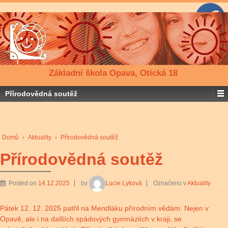
Základní škola Opava, Otická 18
Přírodovědná soutěž
Domů
›
Aktuality
›
Přírodovědná soutěž
Přírodovědná soutěž
Posted on
14.12.2025
by
Lucie Lyková
Označeno v
Aktuality
Pátek 12. 12. 2025 patřil na Mendláku přírodním vědám. Nejen v
Opavě, ale i na dalších spádových gymnáziích v kraji, se