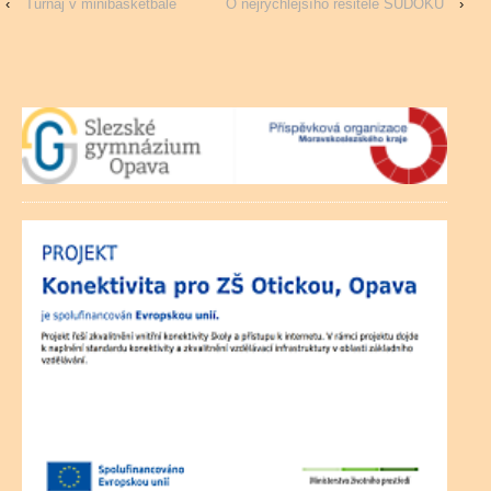
‹
Turnaj v minibasketbale
O nejrychlejšího řešitele SUDOKU
›