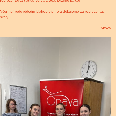
reprezentovat Katka, Verča a Bea. Držíme palce!
Všem přírodovědcům blahopřejeme a děkujeme za reprezentaci
školy.
L. Lyková