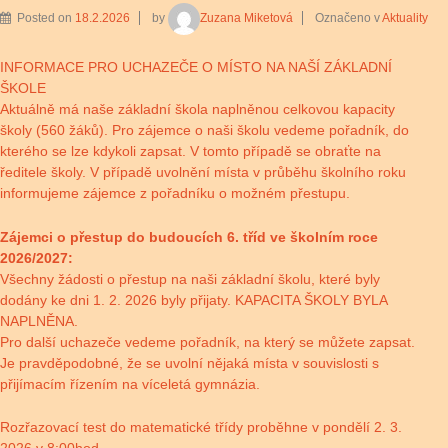
Posted on
18.2.2026
by
Zuzana Miketová
Označeno v
Aktuality
INFORMACE PRO UCHAZEČE O MÍSTO NA NAŠÍ ZÁKLADNÍ
ŠKOLE
Aktuálně má naše základní škola naplněnou celkovou kapacity
školy (560 žáků). Pro zájemce o naši školu vedeme pořadník, do
kterého se lze kdykoli zapsat. V tomto případě se obraťte na
ředitele školy. V případě uvolnění místa v průběhu školního roku
informujeme zájemce z pořadníku o možném přestupu.
Zájemci o přestup do budoucích 6. tříd ve školním roce
2026/2027:
Všechny žádosti o přestup na naši základní školu, které byly
dodány ke dni 1. 2. 2026 byly přijaty. KAPACITA ŠKOLY BYLA
NAPLNĚNA.
Pro další uchazeče vedeme pořadník, na který se můžete zapsat.
Je pravděpodobné, že se uvolní nějaká místa v souvislosti s
přijímacím řízením na víceletá gymnázia.
Rozřazovací test do matematické třídy proběhne v pondělí 2. 3.