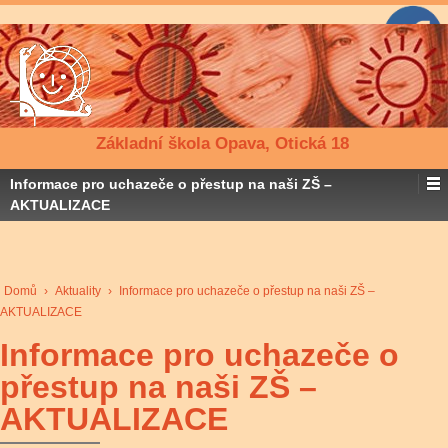
Základní škola Opava, Otická 18
Informace pro uchazeče o přestup na naši ZŠ –
AKTUALIZACE
Domů
›
Aktuality
›
Informace pro uchazeče o přestup na naši ZŠ –
AKTUALIZACE
Informace pro uchazeče o
přestup na naši ZŠ –
AKTUALIZACE