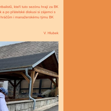
alistů, kteří tuto sezónu hrají za BK
 a po přátelské diskusi si zájemci s
eme hráčům i manažerskému týmu BK
V. Hlubek