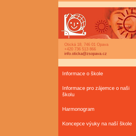
Otická 18, 746 01 Opava
+420 736 513 866
info.oticka@zsopava.cz
Informace o škole
Informace pro zájemce o naši
školu
Harmonogram
Koncepce výuky na naší škole