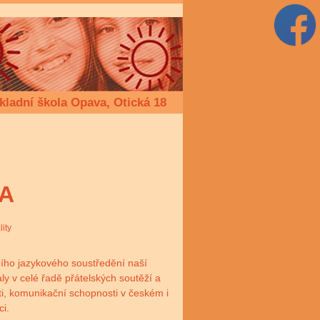
kladní škola Opava, Otická 18
 A
lity
vního jazykového soustředění naší
ly v celé řadě přátelských soutěží a
ti, komunikační schopnosti v českém i
ci.