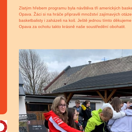
Zlatým hřebem programu byla návštěva tři amerických basketb
Opava. Žáci si na hráče připravili množství zajímavých otázek
basketbalisty i zaházeli na koš. Ještě jednou tímto děkuj
Opava za ochotu takto krásně naše soustředění obohatit.