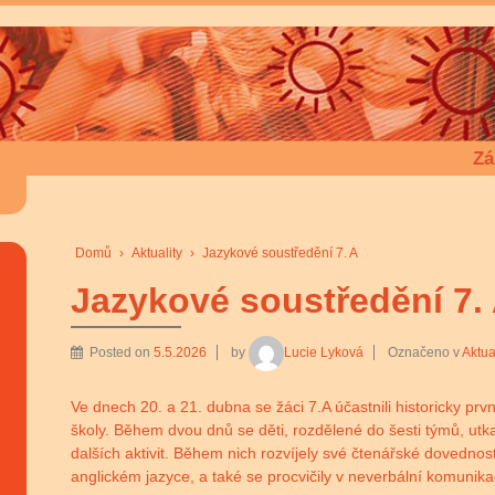
Zá
Domů
›
Aktuality
›
Jazykové soustředění 7. A
Jazykové soustředění 7.
Posted on
5.5.2026
by
Lucie Lyková
Označeno v
Aktua
Ve dnech 20. a 21. dubna se žáci 7.A účastnili historicky pr
školy. Během dvou dnů se děti, rozdělené do šesti týmů, utka
dalších aktivit. Během nich rozvíjely své čtenářské dovednos
anglickém jazyce, a také se procvičily v neverbální komunika