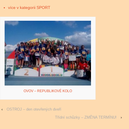
více v kategorii SPORT
OVOV – REPUBLIKOVÉ KOLO
‹
OSTROJ – den otevřených dveří
Třídní schůzky – ZMĚNA TERMÍNU!
›