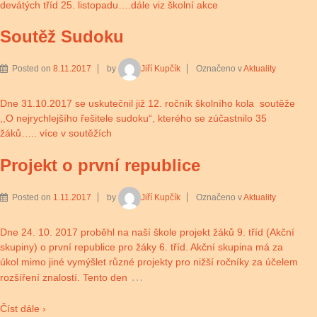
devátých tříd 25. listopadu….dále viz školní akce
Soutěž Sudoku
Posted on
8.11.2017
by
Jiří Kupčík
Označeno v
Aktuality
Dne 31.10.2017 se uskutečnil již 12. ročník školního kola soutěže
,,O nejrychlejšího řešitele sudoku“, kterého se zúčastnilo 35
žáků….. více v soutěžích
Projekt o první republice
Posted on
1.11.2017
by
Jiří Kupčík
Označeno v
Aktuality
Dne 24. 10. 2017 proběhl na naší škole projekt žáků 9. tříd (Akční
skupiny) o první republice pro žáky 6. tříd. Akční skupina má za
úkol mimo jiné vymýšlet různé projekty pro nižší ročníky za účelem
…
rozšíření znalostí. Tento den
Číst dále ›