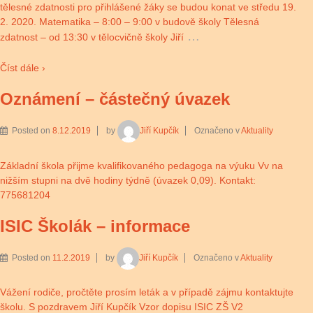
tělesné zdatnosti pro přihlášené žáky se budou konat ve středu 19.
2. 2020. Matematika – 8:00 – 9:00 v budově školy Tělesná
…
zdatnost – od 13:30 v tělocvičně školy Jiří
Číst dále ›
Oznámení – částečný úvazek
Posted on
8.12.2019
by
Jiří Kupčík
Označeno v
Aktuality
Základní škola přijme kvalifikovaného pedagoga na výuku Vv na
nižším stupni na dvě hodiny týdně (úvazek 0,09). Kontakt:
775681204
ISIC Školák – informace
Posted on
11.2.2019
by
Jiří Kupčík
Označeno v
Aktuality
Vážení rodiče, pročtěte prosím leták a v případě zájmu kontaktujte
školu. S pozdravem Jiří Kupčík Vzor dopisu ISIC ZŠ V2