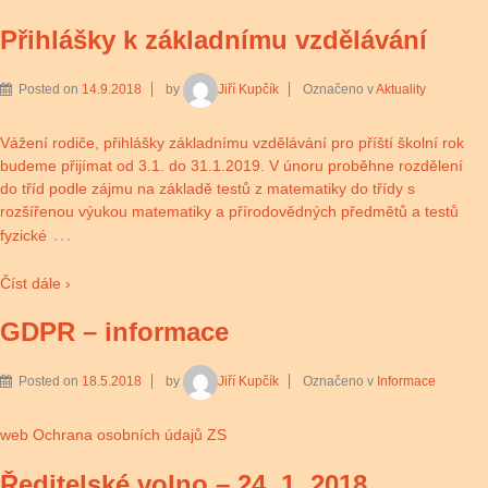
Přihlášky k základnímu vzdělávání
Posted on
14.9.2018
by
Jiří Kupčík
Označeno v
Aktuality
Vážení rodiče, přihlášky základnímu vzdělávání pro příští školní rok
budeme přijímat od 3.1. do 31.1.2019. V únoru proběhne rozdělení
do tříd podle zájmu na základě testů z matematiky do třídy s
rozšířenou výukou matematiky a přírodovědných předmětů a testů
…
fyzické
Číst dále ›
GDPR – informace
Posted on
18.5.2018
by
Jiří Kupčík
Označeno v
Informace
web Ochrana osobních údajů ZS
Ředitelské volno – 24. 1. 2018