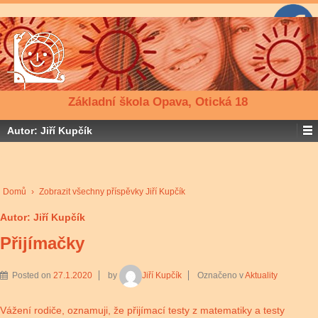
Základní škola Opava, Otická 18
Autor:
Jiří Kupčík
Domů
›
Zobrazit všechny příspěvky Jiří Kupčík
Autor:
Jiří Kupčík
Přijímačky
Posted on
27.1.2020
by
Jiří Kupčík
Označeno v
Aktuality
Vážení rodiče, oznamuji, že přijímací testy z matematiky a testy