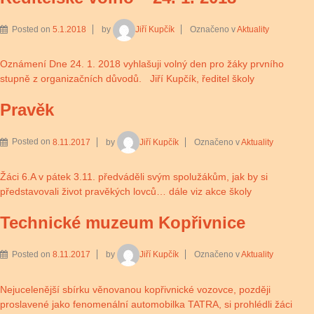
Posted on
5.1.2018
by
Jiří Kupčík
Označeno v
Aktuality
Oznámení Dne 24. 1. 2018 vyhlašuji volný den pro žáky prvního
stupně z organizačních důvodů. Jiří Kupčík, ředitel školy
Pravěk
Posted on
8.11.2017
by
Jiří Kupčík
Označeno v
Aktuality
Žáci 6.A v pátek 3.11. předváděli svým spolužákům, jak by si
představovali život pravěkých lovců… dále viz akce školy
Technické muzeum Kopřivnice
Posted on
8.11.2017
by
Jiří Kupčík
Označeno v
Aktuality
Nejucelenější sbírku věnovanou kopřivnické vozovce, později
proslavené jako fenomenální automobilka TATRA, si prohlédli žáci