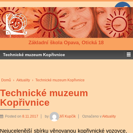
Základní škola Opava, Otická 18
Technické muzeum Kopřivnice
Domů
›
Aktuality
›
Technické muzeum Kopřivnice
Technické muzeum
Kopřivnice
Posted on
8.11.2017
by
Jiří Kupčík
Označeno v
Aktuality
Nejucelenější sbírku věnovanou kopřivnické vozovce,