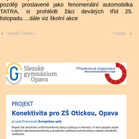
později proslavené jako fenomenální automobilka
TATRA, si prohlédli žáci devátých tříd 25.
listopadu….dále viz školní akce
‹
Soutěž Sudoku
Pravěk
›