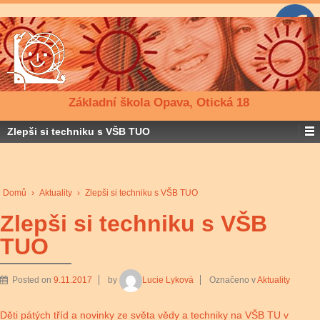
Základní škola Opava, Otická 18
Zlepši si techniku s VŠB TUO
Domů
›
Aktuality
›
Zlepši si techniku s VŠB TUO
Zlepši si techniku s VŠB
TUO
Posted on
9.11.2017
by
Lucie Lyková
Označeno v
Aktuality
Děti pátých tříd a novinky ze světa vědy a techniky na VŠB TU v