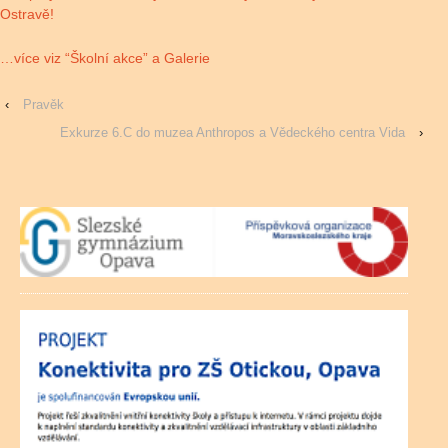
Ostravě!
…více viz “Školní akce” a Galerie
‹
Pravěk
Exkurze 6.C do muzea Anthropos a Vědeckého centra Vida
›