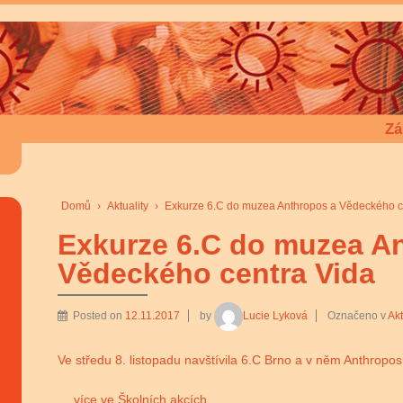
Zá
Domů
›
Aktuality
›
Exkurze 6.C do muzea Anthropos a Vědeckého c
Exkurze 6.C do muzea A
Vědeckého centra Vida
Posted on
12.11.2017
by
Lucie Lyková
Označeno v
Akt
Ve středu 8. listopadu navštívila 6.C Brno a v něm Anthropos
… více ve Školních akcích