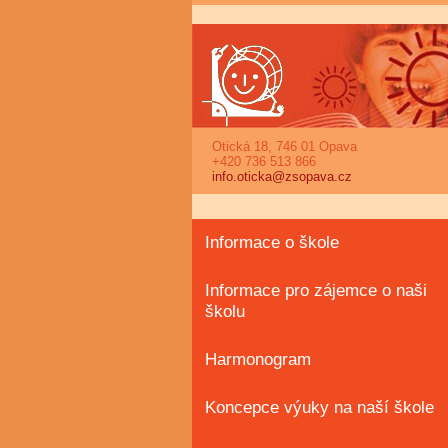
Otická 18, 746 01 Opava
+420 736 513 866
info.oticka@zsopava.cz
Informace o škole
Informace pro zájemce o naši
školu
Harmonogram
Koncepce výuky na naší škole