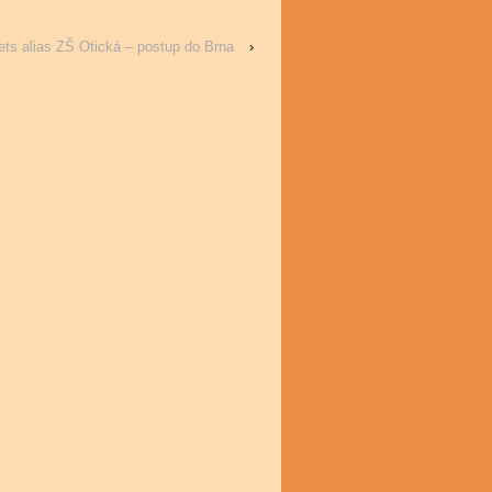
ets alias ZŠ Otická – postup do Brna
›