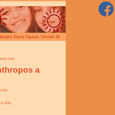
kladní škola Opava, Otická 18
entra Vida
nthropos a
uality
 a Vidu.