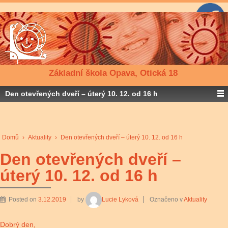
Základní škola Opava, Otická 18
Den otevřených dveří – úterý 10. 12. od 16 h
Domů
›
Aktuality
›
Den otevřených dveří – úterý 10. 12. od 16 h
Den otevřených dveří –
úterý 10. 12. od 16 h
Posted on
3.12.2019
by
Lucie Lyková
Označeno v
Aktuality
Dobrý den,