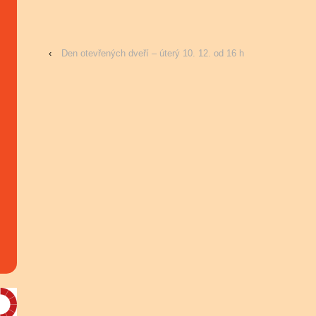
‹
Den otevřených dveří – úterý 10. 12. od 16 h