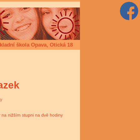
kladní škola Opava, Otická 18
azek
ty
 na nižším stupni na dvě hodiny