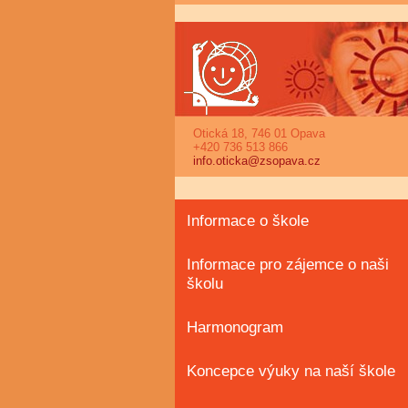
Otická 18, 746 01 Opava
+420 736 513 866
info.oticka@zsopava.cz
Informace o škole
Informace pro zájemce o naši
školu
Harmonogram
Koncepce výuky na naší škole