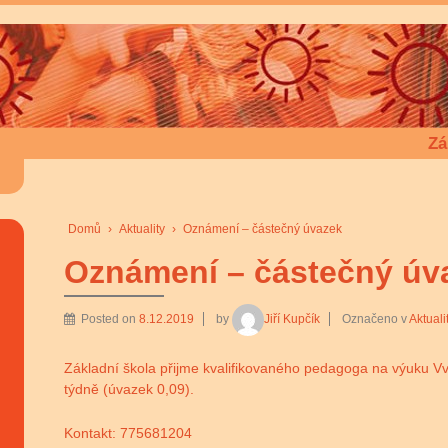
Zá
Domů
›
Aktuality
›
Oznámení – částečný úvazek
Oznámení – částečný úv
Posted on
8.12.2019
by
Jiří Kupčík
Označeno v
Aktuali
Základní škola přijme kvalifikovaného pedagoga na výuku Vv
týdně (úvazek 0,09).
Kontakt: 775681204