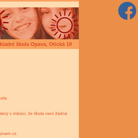
kladní škola Opava, Otická 18
ality
 úterý v měsíci, že škola není žádná
eznam.cz.