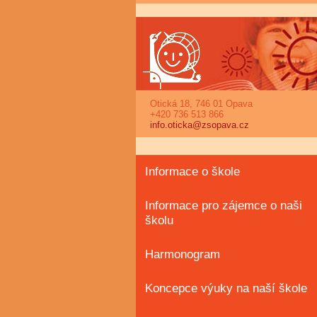
Otická 18, 746 01 Opava
+420 736 513 866
info.oticka@zsopava.cz
Informace o škole
Informace pro zájemce o naši
školu
Harmonogram
Koncepce výuky na naší škole