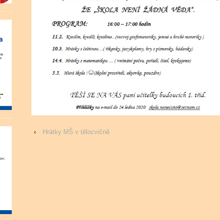
‹
Hrátky MŠ v tělocvičně