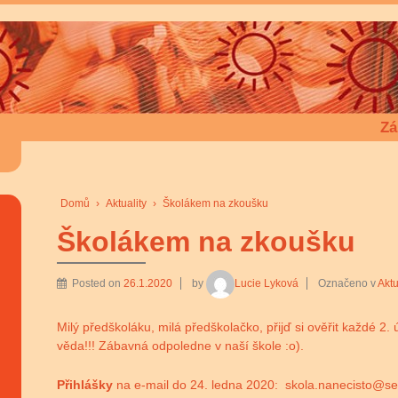
Zá
Domů
›
Aktuality
›
Školákem na zkoušku
Školákem na zkoušku
Posted on
26.1.2020
by
Lucie Lyková
Označeno v
Aktu
Milý předškoláku, milá předškolačko, přijď si ověřit každé 2.
věda!!! Zábavná odpoledne v naší škole :o).
Přihlášky
na e-mail do 24. ledna 2020: skola.nanecisto@s