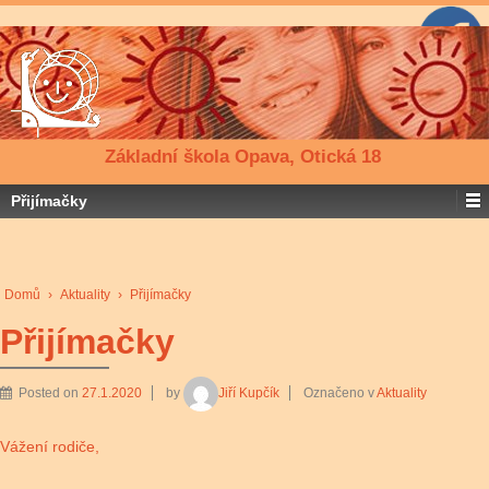
Základní škola Opava, Otická 18
Přijímačky
Domů
›
Aktuality
›
Přijímačky
Přijímačky
Posted on
27.1.2020
by
Jiří Kupčík
Označeno v
Aktuality
Vážení rodiče,