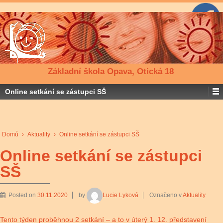
Základní škola Opava, Otická 18
Online setkání se zástupci SŠ
Domů
›
Aktuality
›
Online setkání se zástupci SŠ
Online setkání se zástupci
SŠ
Posted on
30.11.2020
by
Lucie Lyková
Označeno v
Aktuality
Tento týden proběhnou 2 setkání – a to v úterý 1. 12. představení