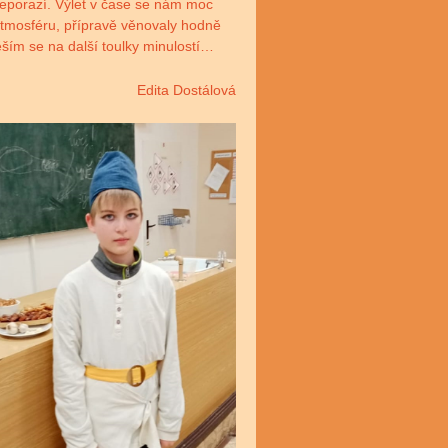
neporazí. Výlet v čase se nám moc
 atmosféru, přípravě věnovaly hodně
ěším se na další toulky minulostí…
Edita Dostálová