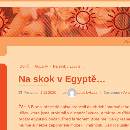
Zá
Domů
›
Aktuality
›
Na skok v Egyptě…
Na skok v Egyptě…
Posted on
1.12.2020
by
Lucie Lyková
Označeno v
Aktu
Žáci 6.B se v rámci dějepisu přenesli do období starověkého
učivo, které jsme probírali v distanční výuce, a tak se ve tříd
prostý egyptský občan. Před faraonem jsme měli velký respekt
mumie si někde zapomněla mozek i vnitřnosti. Děti rozluštily 