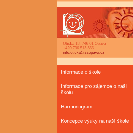
Otická 18, 746 01 Opava
+420 736 513 866
info.oticka@zsopava.cz
Informace o škole
Informace pro zájemce o naši
školu
Harmonogram
Koncepce výuky na naší škole