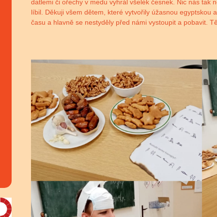
datlemi či ořechy v medu vyhrál všelék česnek. Nic nás tak 
líbil. Děkuji všem dětem, které vytvořily úžasnou egyptskou
času a hlavně se nestyděly před námi vystoupit a pobavit. T