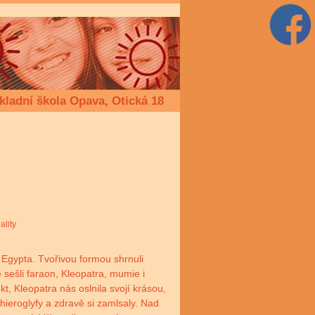
kladní škola Opava, Otická 18
ality
 Egypta. Tvořivou formou shrnuli
ě sešli faraon, Kleopatra, mumie i
, Kleopatra nás oslnila svojí krásou,
hieroglyfy a zdravě si zamlsaly. Nad