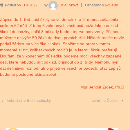
Posted on
11.4.2022
by
Lucie Lyková
Označeno v
Aktuality
Zápisu do 1. tříd naší školy se ve dnech 7. a 8. dubna zúčastnilo
celkem 62 dětí. Z toho 6 zákonných zástupců požádalo o odklad
školní docházky, další 3 odklady budou teprve potvrzeny. Přijmout
můžeme nejvýše 50 žáků do dvou prvních tříd. Někteří rodiče navíc
podali žádost na více škol v okolí. Snažíme se proto v tomto
momentě zjistit, kolik takových rodičů je, a kterou školu preferují.
Doufám, že v konečném důsledku budeme moci všechny zapsané
děti, které nebudou mít odklad, přijmout do 1. třídy. Nemohu nyní
dát definitivní rozhodnutí o přijetí ve všech případech. Stav zápisů
budeme postupně aktualizovat.
Mgr. Arnošt Žídek, Ph.D
‹
Individuální třídní schůzky
Ukliďme Česko
›