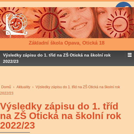
Základní škola Opava, Otická 18
Výsledky zápisu do 1. tříd na ZŠ Otická na školní rok
2022/23
Domů
›
Aktuality
›
Výsledky zápisu do 1. tříd na ZŠ Otická na školní rok
2022/23
Výsledky zápisu do 1. tříd
na ZŠ Otická na školní rok
2022/23