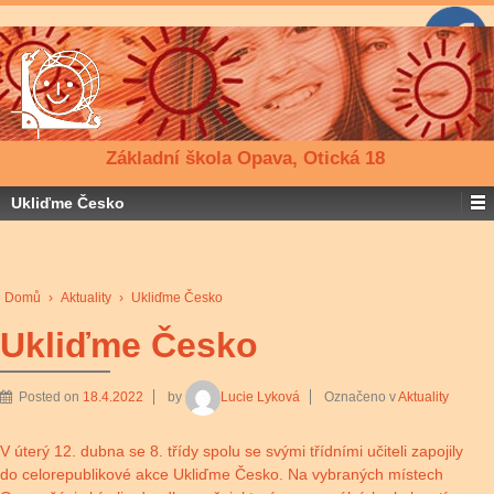
Základní škola Opava, Otická 18
Ukliďme Česko
Domů
›
Aktuality
›
Ukliďme Česko
Ukliďme Česko
Posted on
18.4.2022
by
Lucie Lyková
Označeno v
Aktuality
V úterý 12. dubna se 8. třídy spolu se svými třídními učiteli zapojily
do celorepublikové akce Ukliďme Česko. Na vybraných místech