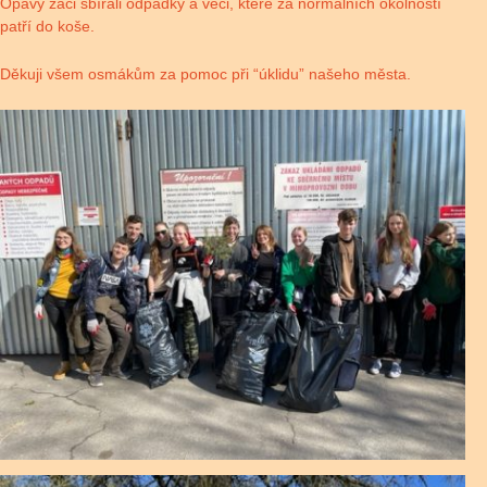
Opavy žáci sbírali odpadky a věci, které za normálních okolností
patří do koše.
Děkuji všem osmákům za pomoc při “úklidu” našeho města.