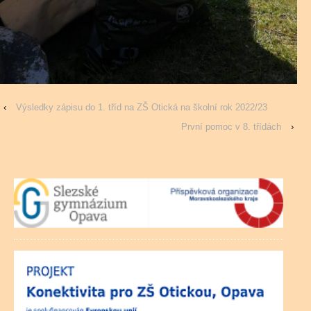
‹
Výsledky zápisu do 1. tříd na ZŠ Otická na školní rok 2022/23
První pomoc v 8. třídách
›