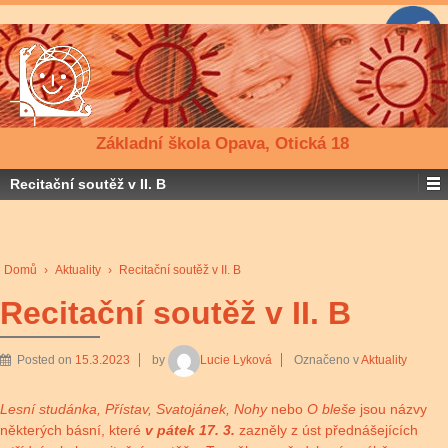
Základní škola Opava, Otická 18
Recitační soutěž v II. B
Domů
›
Aktuality
›
Recitační soutěž v II. B
Recitační soutěž v II. B
Posted on
15.3.2023
by
Lucie Lyková
Označeno v
Aktuality
Lesní studánka, Přístav, Svatojánek, Nohy
nebo
O bleše
jsou názvy
některých básní, které
v pátek 17. 3.
zazněly z úst přednášejících