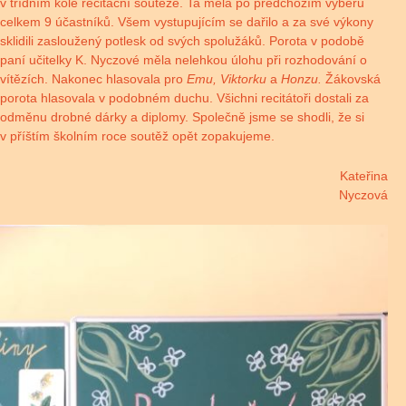
v třídním kole recitační soutěže. Ta měla po předchozím výběru
celkem 9 účastníků. Všem vystupujícím se dařilo a za své výkony
sklidili zasloužený potlesk od svých spolužáků. Porota v podobě
paní učitelky K. Nyczové měla nelehkou úlohu při rozhodování o
vítězích. Nakonec hlasovala pro
Emu, Viktorku
a
Honzu.
Žákovská
porota hlasovala v podobném duchu. Všichni recitátoři dostali za
odměnu drobné dárky a diplomy. Společně jsme se shodli, že si
v příštím školním roce soutěž opět zopakujeme.
Kateřina
Nyczová