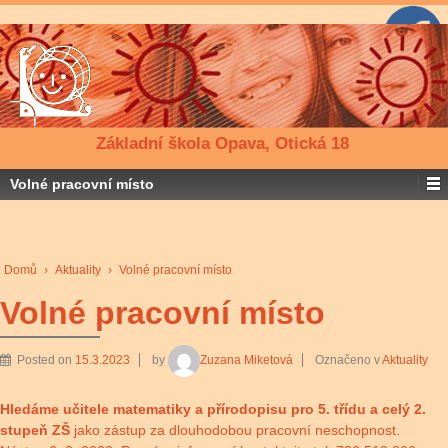
Základní škola Opava, Otická 18
Volné pracovní místo
Domů
›
Aktuality
›
Volné pracovní místo
Volné pracovní místo
Posted on
15.3.2023
by
Zuzana Miketová
Označeno v
Aktuality
Hledáme učitele matematiky a přírodopisu pro 5. třídu a celý 2.
stupeň ZŠ
jako zástup za dlouhodobou pracovní neschopnost.