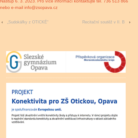
Nástup 6. 3. 2023. Pro více informací kontaktujte tel. 736 513 866
nebo e-mail info@zsopava.cz
‹
„Sudokářky z OTICKÉ“
Recitační soutěž v II. B
›