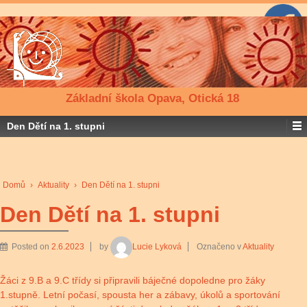
Základní škola Opava, Otická 18
Den Dětí na 1. stupni
Domů
›
Aktuality
›
Den Dětí na 1. stupni
Den Dětí na 1. stupni
Posted on
2.6.2023
by
Lucie Lyková
Označeno v
Aktuality
Žáci z 9.B a 9.C třídy si připravili báječné dopoledne pro žáky
1.stupně. Letní počasí, spousta her a zábavy, úkolů a sportování