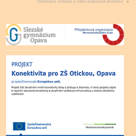
Informační schůzka s rodiči budoucích prvňáčků
›