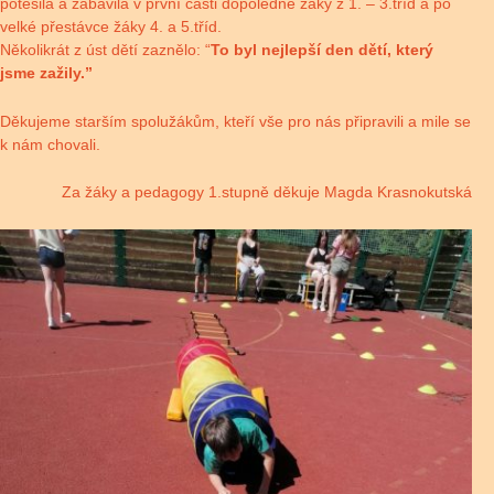
potěšila a zabavila v první části dopoledne žáky z 1. – 3.tříd a po
velké přestávce žáky 4. a 5.tříd.
Několikrát z úst dětí zaznělo: “
To byl nejlepší den dětí, který
jsme zažily.”
Děkujeme starším spolužákům, kteří vše pro nás připravili a mile se
k nám chovali.
Za žáky a pedagogy 1.stupně děkuje Magda Krasnokutská