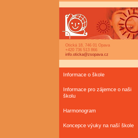
Otická 18, 746 01 Opava
+420 736 513 866
info.oticka@zsopava.cz
Informace o škole
Informace pro zájemce o naši
školu
Harmonogram
Koncepce výuky na naší škole