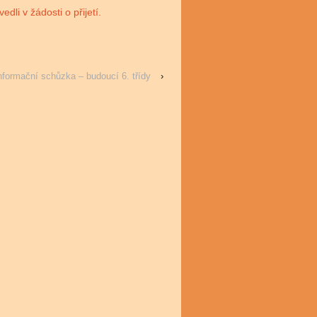
dli v žádosti o přijetí.
nformační schůzka – budoucí 6. třídy
›