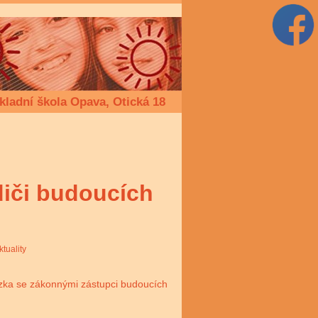
kladní škola Opava, Otická 18
diči budoucích
ktuality
ůzka se zákonnými zástupci budoucích