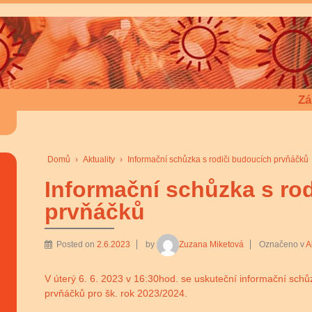
Zá
Domů
›
Aktuality
›
Informační schůzka s rodiči budoucích prvňáčků
Informační schůzka s ro
prvňáčků
Posted on
2.6.2023
by
Zuzana Miketová
Označeno v
A
V úterý 6. 6. 2023 v 16:30hod. se uskuteční informační sch
prvňáčků pro šk. rok 2023/2024.