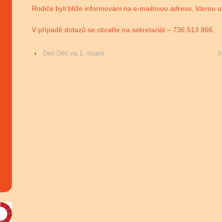
Rodiče byli blíže informováni na e-mailovou adresu, kterou uve
V případě dotazů se obraťte na sekretariát – 736 513 866.
‹
Den Dětí na 1. stupni
I