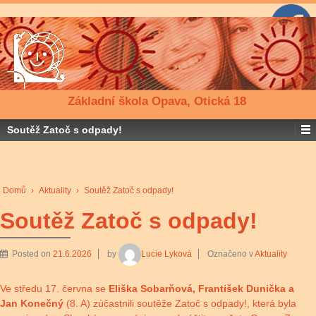
Základní škola Opava, Otická 18
Soutěž Zatoč s odpady!
Domů
›
Aktuality
›
Soutěž Zatoč s odpady!
Soutěž Zatoč s odpady!
Posted on
21.6.2026
by
Lucie Lyková
Označeno v
Aktuality
Ve středu 17. června se
Eliška Sobarňová, František Dunička a
Jan Konečný
(8. A) zúčastnili soutěže Zatoč s odpady!, která byla