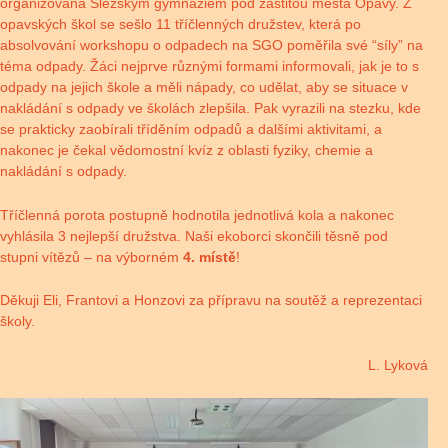
organizována Slezským gymnáziem pod záštitou města Opavy. Z
opavských škol se sešlo 11 tříčlenných družstev, která po
absolvování workshopu o odpadech na SGO poměřila své “síly” na
téma odpady. Žáci nejprve různými formami informovali, jak je to s
odpady na jejich škole a měli nápady, co udělat, aby se situace v
nakládání s odpady ve školách zlepšila. Pak vyrazili na stezku, kde
se prakticky zaobírali tříděním odpadů a dalšími aktivitami, a
nakonec je čekal vědomostní kvíz z oblasti fyziky, chemie a
nakládání s odpady.
Tříčlenná porota postupně hodnotila jednotlivá kola a nakonec
vyhlásila 3 nejlepší družstva. Naši ekoborci skončili těsně pod
stupni vítězů – na výborném
4. místě
!
Děkuji Eli, Frantovi a Honzovi za přípravu na soutěž a reprezentaci
školy.
L. Lyková